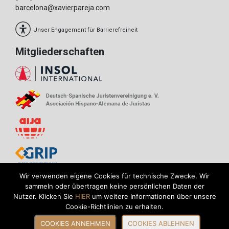
barcelona@xavierpareja.com
Unser Engagement für Barrierefreiheit
Mitgliederschaften
Wir verwenden eigene Cookies für technische Zwecke. Wir
sammeln oder übertragen keine persönlichen Daten der
Nutzer. Klicken Sie
HIER
um weitere Informationen über unsere
Datenschutzrichtlinie
Cookie-Richtlinien zu erhalten.
Rechtlicher Hinweis
Cookie-Richtlinie
COOKIES ANNEHMEN
COOKIES ABLEHNEN
© Xavier Pareja Advocats - 2026